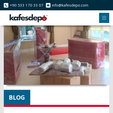
+90 533 170 33 07
info@kafesdepo.com
BLOG