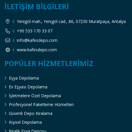
İLETIŞIM BILGILERI
Yenigöl mah., Yenigöl cad., 86, 07230 Muratpaşa, Antalya
+90 533 170 33 07
info@kafesdepo.com
www.kafesdepo.com
POPÜLER HIZMETLERIMIZ
Eşya Depolama
Ev Eşyası Depolama
İşletmelere Özel Depolama
Profesyonel Paketleme Hizmetleri
Güvenli Depo Kiralama
Kişisel Depolama
Kiralık Eşya Deposu