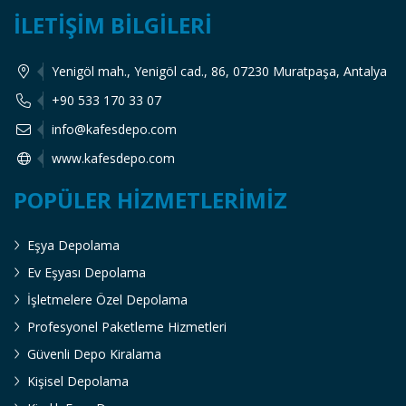
İLETIŞIM BILGILERI
Yenigöl mah., Yenigöl cad., 86, 07230 Muratpaşa, Antalya
+90 533 170 33 07
info@kafesdepo.com
www.kafesdepo.com
POPÜLER HIZMETLERIMIZ
Eşya Depolama
Ev Eşyası Depolama
İşletmelere Özel Depolama
Profesyonel Paketleme Hizmetleri
Güvenli Depo Kiralama
Kişisel Depolama