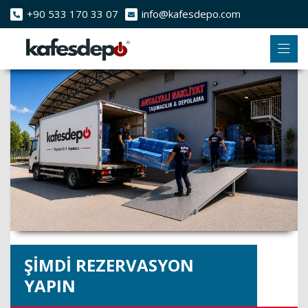
+90 533 170 33 07
info@kafesdepo.com
ŞIMDI REZERVASYON
YAPIN