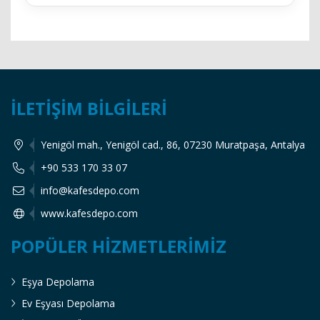
İLETIŞIM BILGILERI
Yenigöl mah., Yenigöl cad., 86, 07230 Muratpaşa, Antalya
+90 533 170 33 07
info@kafesdepo.com
www.kafesdepo.com
POPÜLER HIZMETLERIMIZ
Eşya Depolama
Ev Eşyası Depolama