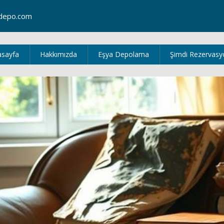
depo.com
asayfa
Hakkımızda
Eşya Depolama
Şimdi Rezervasy