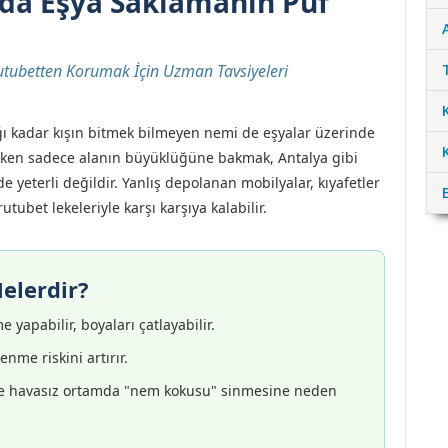
da Eşya Saklamanın Püf
Rutubetten Korumak İçin Uzman Tavsiyeleri
ağı kadar kışın bitmek bilmeyen nemi de eşyalar üzerinde
alarken sadece alanın büyüklüğüne bakmak, Antalya gibi
e yeterli değildir. Yanlış depolanan mobilyalar, kıyafetler
tubet lekeleriyle karşı karşıya kalabilir.
elerdir?
yapabilir, boyaları çatlayabilir.
nme riskini artırır.
ile havasız ortamda "nem kokusu" sinmesine neden