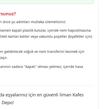
ursunuz?
 önce şu adımları mutlaka izlemelisiniz:
amen kapalı plastik kutular, içeride nem hapsolmasına
iteli karton koliler veya vakumlu poşetler (kıyafetler için)
 gelebilecek soğuk ve nem transferini kesmek için
aşır.
nının sadece "kapalı" olması yetmez; içeride hava
da eşyalarınız için en güvenli liman Kafes
Depo!