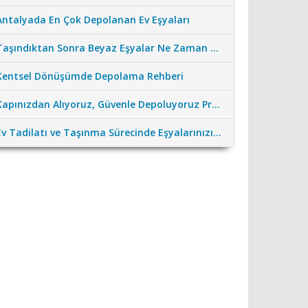
Antalyada En Çok Depolanan Ev Eşyaları
Taşındıktan Sonra Beyaz Eşyalar Ne Zaman Çalıştırılmalı?
Kentsel Dönüşümde Depolama Rehberi
Kapınızdan Alıyoruz, Güvenle Depoluyoruz Profesyonel Nakliye Desteği
Ev Tadilatı ve Taşınma Sürecinde Eşyalarınızı Güvenceye Alın