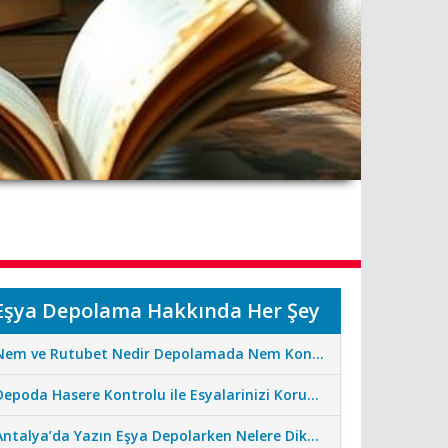
Eşya Depolama Hakkında Her Şey
Nem ve Rutubet Nedir Depolamada Nem Kontrolünün Önemi
Depoda Hasere Kontrolu ile Esyalarinizi Koruma Standartlarimiz
Antalya’da Yazın Eşya Depolarken Nelere Dikkat Edilmeli?