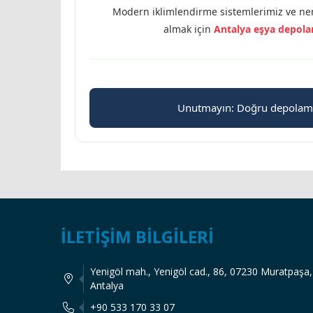
Modern iklimlendirme sistemlerimiz ve neme
almak için
Antalya eşya depol
Unutmayın: Doğru depolama 
İLETIŞIM BILGILERI
Yenigöl mah., Yenigöl cad., 86, 07230 Muratpaşa,
Antalya
+90 533 170 33 07