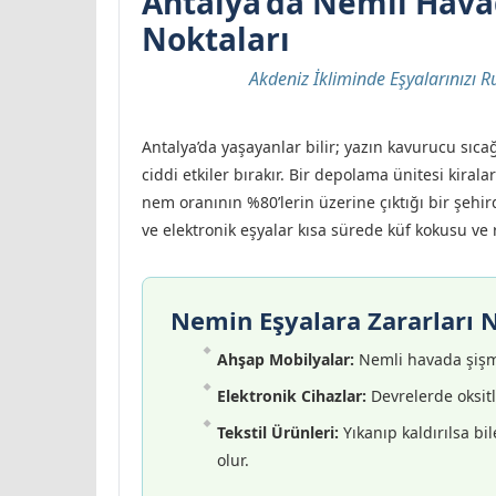
Antalya’da Nemli Hava
Noktaları
Akdeniz İkliminde Eşyalarınızı 
Antalya’da yaşayanlar bilir; yazın kavurucu sıc
ciddi etkiler bırakır. Bir depolama ünitesi kir
nem oranının %80’lerin üzerine çıktığı bir şehird
ve elektronik eşyalar kısa sürede küf kokusu ve ru
Nemin Eşyalara Zararları N
Ahşap Mobilyalar:
Nemli havada şişme 
Elektronik Cihazlar:
Devrelerde oksitle
Tekstil Ürünleri:
Yıkanıp kaldırılsa b
olur.