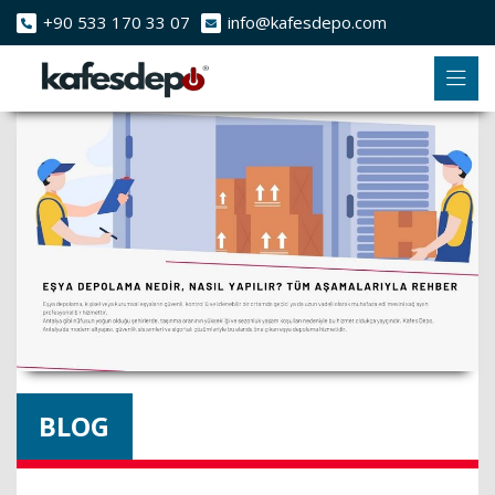
+90 533 170 33 07
info@kafesdepo.com
BLOG