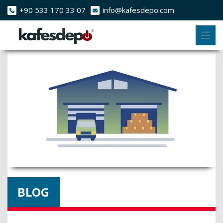
+90 533 170 33 07
info@kafesdepo.com
BLOG