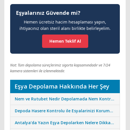
Eşyalarınız Güvende mi?
Hemen ücretsiz hacim hesaplaması yapın,
ihtiyacınız olan steril alanı birlikte belirleyelim.
Hemen Teklif Al
Not: Tüm depolama süreçlerimiz sigorta kapsamındadır ve 7/24
kamera sistemleri ile izlenmektedir.
Eşya Depolama Hakkında Her Şey
Nem ve Rutubet Nedir Depolamada Nem Kontrolünün Önemi
Depoda Hasere Kontrolu ile Esyalarinizi Koruma Standartlarimiz
Antalya’da Yazın Eşya Depolarken Nelere Dikkat Edilmeli?