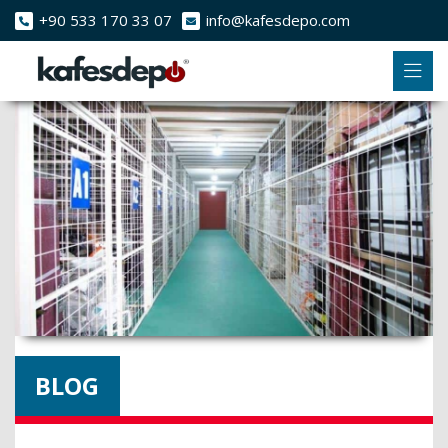
+90 533 170 33 07
info@kafesdepo.com
BLOG