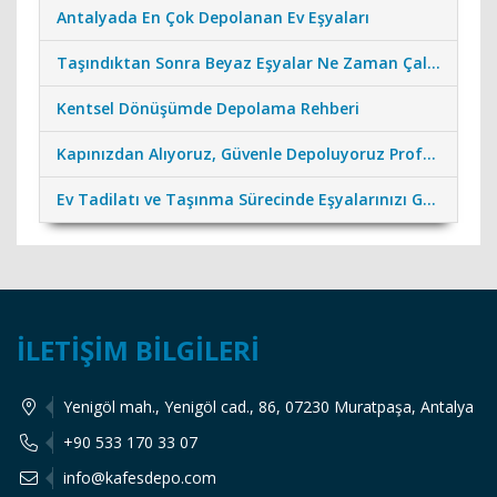
Antalyada En Çok Depolanan Ev Eşyaları
Taşındıktan Sonra Beyaz Eşyalar Ne Zaman Çalıştırılmalı?
Kentsel Dönüşümde Depolama Rehberi
Kapınızdan Alıyoruz, Güvenle Depoluyoruz Profesyonel Nakliye Desteği
Ev Tadilatı ve Taşınma Sürecinde Eşyalarınızı Güvenceye Alın
İLETIŞIM BILGILERI
Yenigöl mah., Yenigöl cad., 86, 07230 Muratpaşa, Antalya
+90 533 170 33 07
info@kafesdepo.com