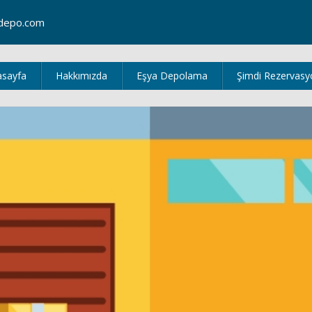
depo.com
asayfa
Hakkımızda
Eşya Depolama
Şimdi Rezervasy