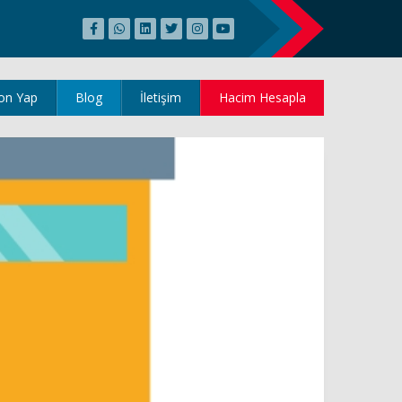
on Yap
Blog
İletişim
Hacim Hesapla