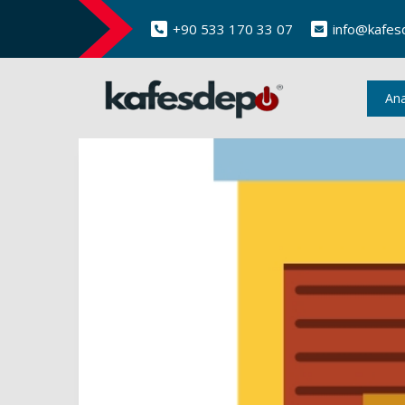
+90 533 170 33 07
info@kafes
An