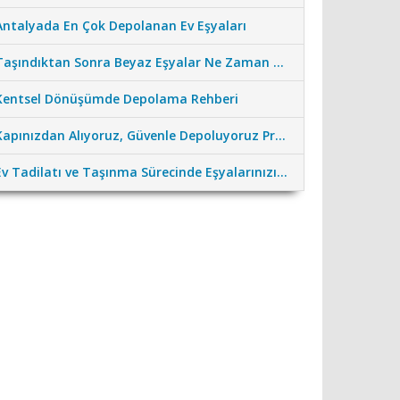
Antalyada En Çok Depolanan Ev Eşyaları
Taşındıktan Sonra Beyaz Eşyalar Ne Zaman Çalıştırılmalı?
Kentsel Dönüşümde Depolama Rehberi
Kapınızdan Alıyoruz, Güvenle Depoluyoruz Profesyonel Nakliye Desteği
Ev Tadilatı ve Taşınma Sürecinde Eşyalarınızı Güvenceye Alın