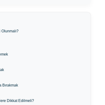
i Olunmalı?
memek
mak
ya Bırakmak
ere Dikkat Edilmeli?