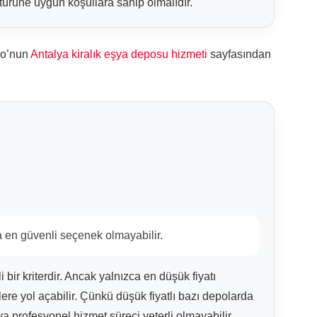
a türüne uygun koşullara sahip olmalıdır.
po’nun
Antalya kiralık eşya deposu hizmeti
sayfasından
en güvenli seçenek olmayabilir.
i bir kriterdir. Ancak yalnızca en düşük fiyatı
e yol açabilir. Çünkü düşük fiyatlı bazı depolarda
a profesyonel hizmet süreci yeterli olmayabilir.