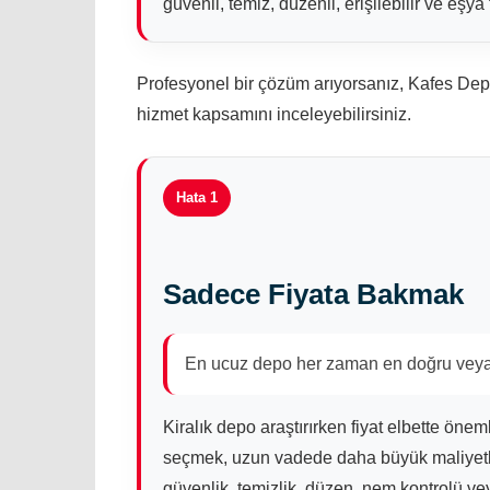
güvenli, temiz, düzenli, erişilebilir ve eşy
Profesyonel bir çözüm arıyorsanız, Kafes De
hizmet kapsamını inceleyebilirsiniz.
Hata 1
Sadece Fiyata Bakmak
En ucuz depo her zaman en doğru veya 
Kiralık depo araştırırken fiyat elbette öneml
seçmek, uzun vadede daha büyük maliyetler
güvenlik, temizlik, düzen, nem kontrolü vey