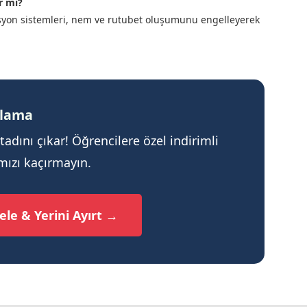
r mi?
lasyon sistemleri, nem ve rutubet oluşumunu engelleyerek
olama
 tadını çıkar! Öğrencilere özel indirimli
ımızı kaçırmayın.
cele & Yerini Ayırt →