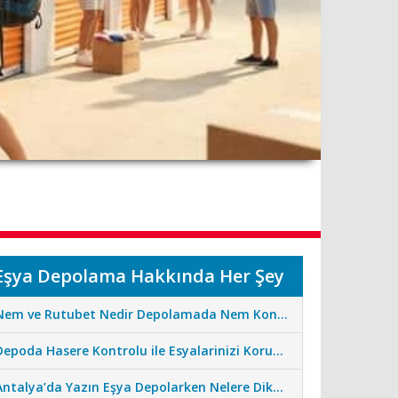
Eşya Depolama Hakkında Her Şey
Nem ve Rutubet Nedir Depolamada Nem Kontrolünün Önemi
Depoda Hasere Kontrolu ile Esyalarinizi Koruma Standartlarimiz
Antalya’da Yazın Eşya Depolarken Nelere Dikkat Edilmeli?