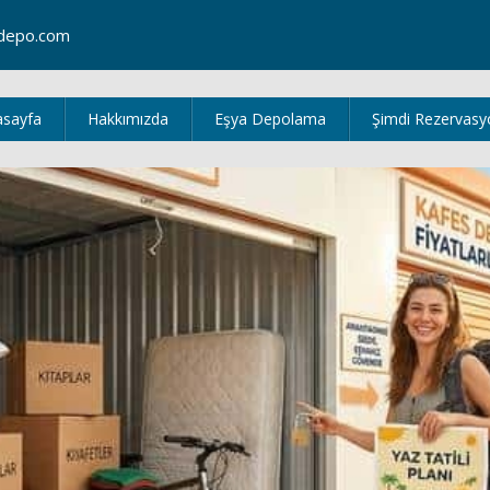
depo.com
asayfa
Hakkımızda
Eşya Depolama
Şimdi Rezervasy