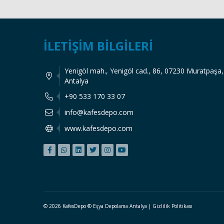
İLETIŞIM BILGILERI
Yenigöl mah., Yenigöl cad., 86, 07230 Muratpaşa,
Antalya
+90 533 170 33 07
info@kafesdepo.com
www.kafesdepo.com
© 2026 KafesDepo ®
Eşya Depolama Antalya
|
Gizlilik Politikası