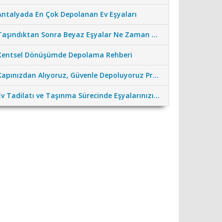
Antalyada En Çok Depolanan Ev Eşyaları
Taşındıktan Sonra Beyaz Eşyalar Ne Zaman Çalıştırılmalı?
Kentsel Dönüşümde Depolama Rehberi
Kapınızdan Alıyoruz, Güvenle Depoluyoruz Profesyonel Nakliye Desteği
Ev Tadilatı ve Taşınma Sürecinde Eşyalarınızı Güvenceye Alın